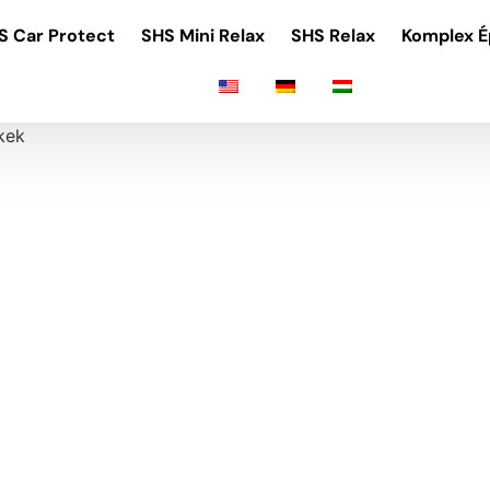
S Car Protect
SHS Mini Relax
SHS Relax
Komplex 
kek