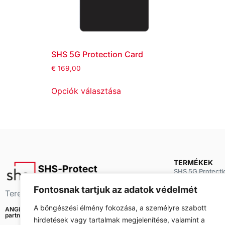
SHS 5G Protection Card
€
169,00
Opciók választása
TERMÉKEK
SHS 5G Protecti
SHS Car Protect
Fontosnak tartjuk az adatok védelmét
Teremts magadnak harmóniát
SHS Mini Relax
A böngészési élmény fokozása, a személyre szabott
ANGLER CONSULTING LTD kiemelt forgalmazó
partner
SHS Relax
hirdetések vagy tartalmak megjelenítése, valamint a