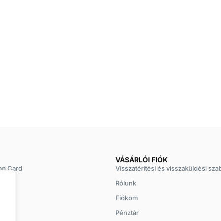
VÁSÁRLÓI FIÓK
on Card
Visszatérítési és visszaküldési sza
ion
Rólunk
Fiókom
Pénztár