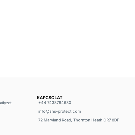
KAPCSOLAT
+44 7438784680
bályzat
info@shs-protect.com
72 Maryland Road, Thornton Heath CR7 8DF